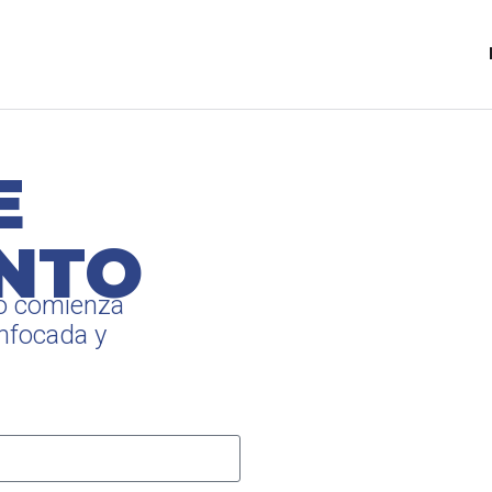
E
ENTO
io comienza
enfocada y